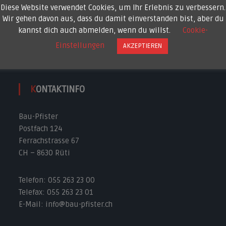
h
i
Diese Website verwendet Cookies, um Ihr Erlebnis zu verbessern.
e
n
Wir gehen davon aus, dass du damit einverstanden bist, aber du
kannst dich auch abmelden, wenn du willst.
Cookie-
Einstellungen
AKZEPTIEREN
KONTAKTINFO
Bau-Pfister
Postfach 124
Ferrachstrasse 67
CH – 8630 Rüti
Telefon: 055 263 23 00
Telefax: 055 263 23 01
E-Mail: info@bau-pfister.ch