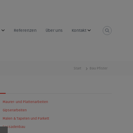
n
Referenzen
Über uns
Kontakt
Start
Bau Pfister
ienstleistungen
Maurer- und Plattenarbeiten
Gipserarbeiten
Malen & Tapeten und Parkett
Fassadenbau