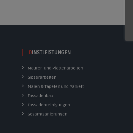
h
e
n
n
a
c
h
:
DINSTLEISTUNGEN
Maurer- und Plattenarbeiten
Gipserarbeiten
Malen & Tapeten und Parkett
Fassadenbau
Fassadenreinigungen
Gesamtsanierungen